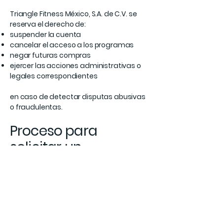
Triangle Fitness México, S.A. de C.V. se
reserva el derecho de:
suspender la cuenta
cancelar el acceso a los programas
negar futuras compras
ejercer las acciones administrativas o
legales correspondientes
en caso de detectar disputas abusivas
o fraudulentas.
Proceso para
solicitar un
reembolso
Las solicitudes deberán enviarse a:
info@sbtmethod.com
Incluyendo:
Nombre completo
Correo registrado